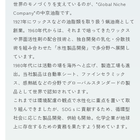
世界のモノづくりを支えているのが、"Global Niche
Company"の中京油脂です。
1927年にワックスなどの油脂類を取り扱う蝋油商として
創業。1960年代からは、それまで培ってきたワックス
や界面活性剤の配合技術と、独自開発の乳化・分散技
術を組み合わせた「水性製品開発」で多分野へ展開し
ています。
1980年代には活動の場を海外へと広げ、製造工場も進
出。当社製品は自動車シート、ファインセラミック
ス、感熱紙などの分野でグローバルスタンダードの製
品として世界で認知されています。
これまでは環境配慮の観点で水性化に重点を置いて取
り組んできましたが、SDGｓに貢献するため、循環型
社会に応じた製品開発、供給も開始。化学企業が地球
上に存在するための責務を果たすよう努めています。